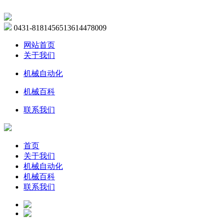
0431-81814565
13614478009
网站首页
关于我们
机械自动化
机械百科
联系我们
首页
关于我们
机械自动化
机械百科
联系我们