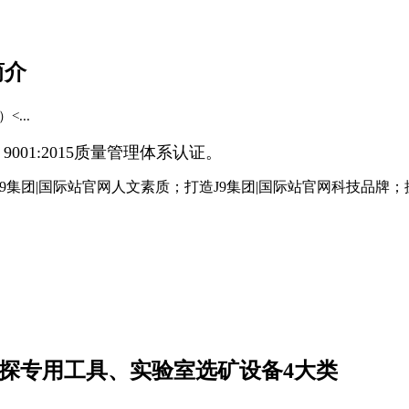
简介
）<...
 9001:2015质量管理体系认证。
集团|国际站官网人文素质；打造J9集团|国际站官网科技品牌；
探专用工具、实验室选矿设备4大类