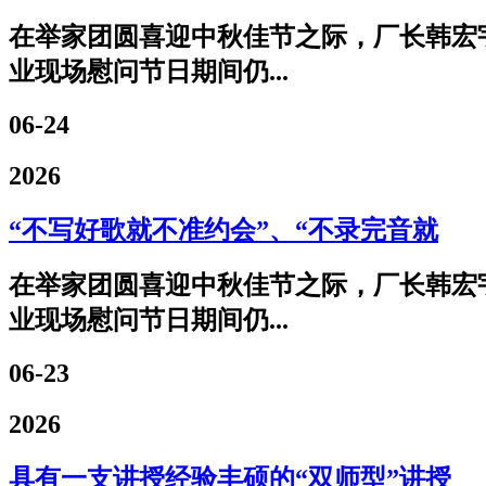
在举家团圆喜迎中秋佳节之际，厂长韩宏
业现场慰问节日期间仍...
06-24
2026
“不写好歌就不准约会”、“不录完音就
在举家团圆喜迎中秋佳节之际，厂长韩宏
业现场慰问节日期间仍...
06-23
2026
具有一支讲授经验丰硕的“双师型”讲授