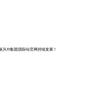
振兴J9集团|国际站官网持续发展！