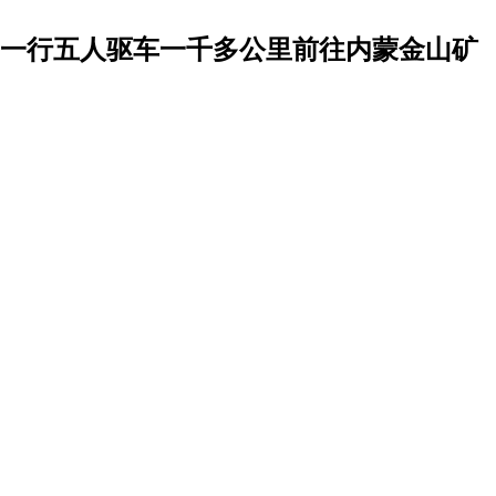
一行五人驱车一千多公里前往内蒙金山矿