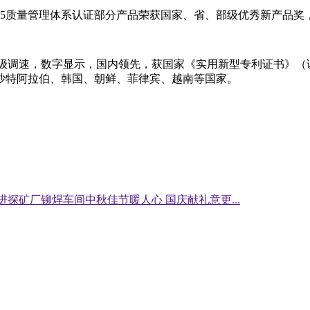
 9001:2015质量管理体系认证部分产品荣获国家、省、部级优秀新产
调速，数字显示，国内领先，获国家《实用新型专利证书》（证书
沙特阿拉伯、韩国、朝鲜、菲律宾、越南等国家。
进探矿厂铆焊车间
中秋佳节暖人心 国庆献礼意更...