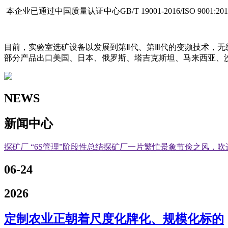
本企业已通过中国质量认证中心GB/T 19001-2016/ISO
目前，实验室选矿设备以发展到第Ⅱ代、第Ⅲ代的变频技术，无级
部分产品出口美国、日本、俄罗斯、塔吉克斯坦、马来西亚、
NEWS
新闻中心
探矿厂 “6S管理”阶段性总结
探矿厂一片繁忙景象
节俭之风，吹
06-24
2026
定制农业正朝着尺度化牌化、规模化标的