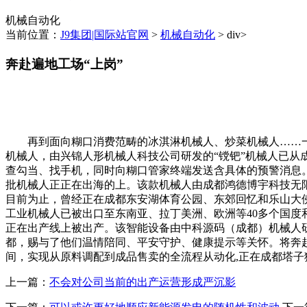
机械自动化
当前位置：
J9集团|国际站官网
>
机械自动化
> div>
奔赴遍地工场“上岗”
再到面向糊口消费范畴的冰淇淋机械人、炒菜机械人……一
机械人，由兴锦人形机械人科技公司研发的“镋钯”机械人已从
查勾当、找手机，同时向糊口管家终端发送含具体的预警消息
批机械人正正在出海的上。该款机械人由成都鸿德博宇科技无
目前为止，曾经正在成都东安湖体育公园、东郊回忆和乐山大
工业机械人已被出口至东南亚、拉丁美洲、欧洲等40多个国度
正在出产线上被出产。该智能设备由中科源码（成都）机械人
都，赐与了他们温情陪同、平安守护、健康提示等关怀。将奔赴
间，实现从原料调配到成品售卖的全流程从动化,正在成都塔子
上一篇：
不会对公司当前的出产运营形成严沉影