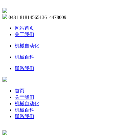
0431-81814565
13614478009
网站首页
关于我们
机械自动化
机械百科
联系我们
首页
关于我们
机械自动化
机械百科
联系我们