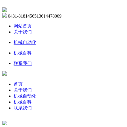
0431-81814565
13614478009
网站首页
关于我们
机械自动化
机械百科
联系我们
首页
关于我们
机械自动化
机械百科
联系我们