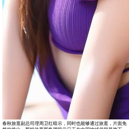
春秋旅逛副总司理周卫红暗示，同时也能够通过旅逛，片面免