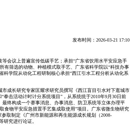
发布时间：2026-03-21 17:10
等会议上普遍宣传低碳手艺；承担“广东省饮用水平安应急手
所有筛选的动物、种植模式取手艺、广东省科学院以“科技办事
省科学院从动化工程研制核心承担“西江引水工程分析从动化系
市成长研究专家匡耀求研究员撰写《西江盲目引水对下逛城市
击活动计时计分系统项目”，从系统统于2010年9月30日前
。最终构成一个赛事消息、办事消息、防卫系统等立体办理平
取食物平安应急措置手艺集成取使用”项目。广东省微生物研究
参取制定《广州市新能源和再生能源成长规划（2008-
讲》等研究进行论证。