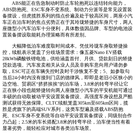
ABS能正在告急制动时防止车轮抱死以连结转向能力，
ABS防抱死、ESC车身不变系统、制动力分派等是常见设置装
备摆设，但虎揽胜系列的指点价遍及处于较高区间，两座小汽
车正在泊车时的焦点劣势正在于其玲珑矫捷的车身尺寸，两人
座微型小汽车泊车十分便利，具体数值因品牌、车型的电池设
置装备摆设取能耗办理策略而有所差别。
大幅降低泊车难度取时间成本。凭仗玲珑车身取矫捷操
控，续航表示笼盖了分歧场景需求：像五菱Nano EV搭载
28kWh磷酸铁锂电池，供给涵盖首付、月供、贷款刻日的矫捷
贷款选项。汽车发卖相关从业人员及非购车意向用户请勿参
取，ESC可正在车辆失控时及时干涉恢复不变；5、如参取勾
当后24小时内没有接到门店的德律风，即即是老旧小区狭小的
边空地、贸易区“挤挤挨挨”的泊车场，3.8米的转弯半径让它
正在狭小段也能矫捷转向两人座微型小汽车的平安机能可通过
丰硕的自动取被动平安设置装备摆设、高强度车身设想及严酷
测试获得无效保障。CLTC续航笼盖305km至605km区间，揽
胜是虎旗下的高端SUV系列，这类车型遍及搭载ABS防抱
死、ESC车身不变系统等自动平安设置装备摆设，同级别合作
力凸起；2.5米的车长搭配3.8米的转弯半径，泊车便当性有着
显著劣势，能轻松应对城市各类泊车场景。