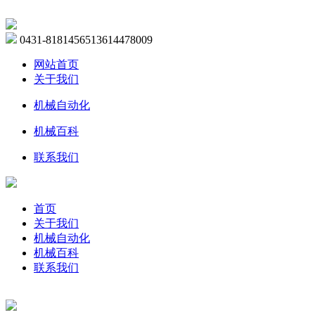
0431-81814565
13614478009
网站首页
关于我们
机械自动化
机械百科
联系我们
首页
关于我们
机械自动化
机械百科
联系我们