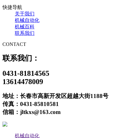
快捷导航
关于我们
机械自动化
机械百科
联系我们
CONTACT
联系我们：
0431-81814565
13614478009
地址：长春市高新开发区超越大街1188号
传真：0431-85810581
信箱：jltkxs@163.com
机械自动化