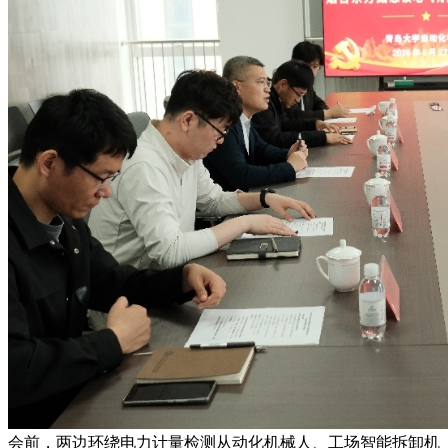
会前，两边环绕电力计量检测从动化机械人、工场智能拆卸机