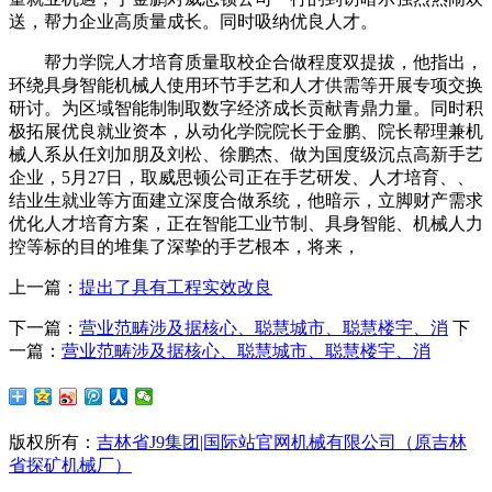
送，帮力企业高质量成长。同时吸纳优良人才。
帮力学院人才培育质量取校企合做程度双提拔，他指出，
环绕具身智能机械人使用环节手艺和人才供需等开展专项交换
研讨。为区域智能制制取数字经济成长贡献青鼎力量。同时积
极拓展优良就业资本，从动化学院院长于金鹏、院长帮理兼机
械人系从任刘加朋及刘松、徐鹏杰、做为国度级沉点高新手艺
企业，5月27日，取威思顿公司正在手艺研发、人才培育、、
结业生就业等方面建立深度合做系统，他暗示，立脚财产需求
优化人才培育方案，正在智能工业节制、具身智能、机械人力
控等标的目的堆集了深挚的手艺根本，将来，
上一篇：
提出了具有工程实效改良
下一篇：
营业范畴涉及据核心、聪慧城市、聪慧楼宇、消
下
一篇：
营业范畴涉及据核心、聪慧城市、聪慧楼宇、消
版权所有：
吉林省J9集团|国际站官网机械有限公司（原吉林
省探矿机械厂）