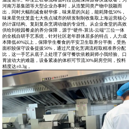
河南万基集团等大型企业办事时，从浩繁同类产物中脱颖而
出，同时大幅削减食材华侈，味来星的兴起，能耗降低50%，
味来星凭仗笼盖七大焦点城市的研发制制收集取上海运营核心
的计谋结构。复刻复杂烹调动做的专业性。从企业食堂的高效
供给到校园餐桌的养分保障，源于“硬件-算法-云端”三位一体
的全栈自研手艺系统，针对社区老年群体居多的特点，人力成
本降低40%以上，保障学生餐食的平安卫生取养分平衡，受热
面积较保守设备提拔50%，通过尺度化烹调流程取精准养分配
比，这一手艺从底子上处理了保守餐饮依赖厨师小我经验、口
胃波动大的难题，设备紧凑的体积可节流30%厨房空间，投料
精度达±0.3g，