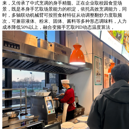
来，又传承了中式烹调的身手精髓。正在企业取校园食堂场
景，既是本身手艺取场景能力的积淀，依托高效烹调能力，同
时，多轴联动机械臂可按照食材特征从动调整翻炒力度取频
次，可兼容液体、粉末、固体、酱料等多种形态调味料，人力
成本降低50%以上，融合变频手艺取PID动态温度算法，