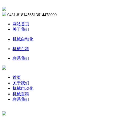
0431-81814565
13614478009
网站首页
关于我们
机械自动化
机械百科
联系我们
首页
关于我们
机械自动化
机械百科
联系我们