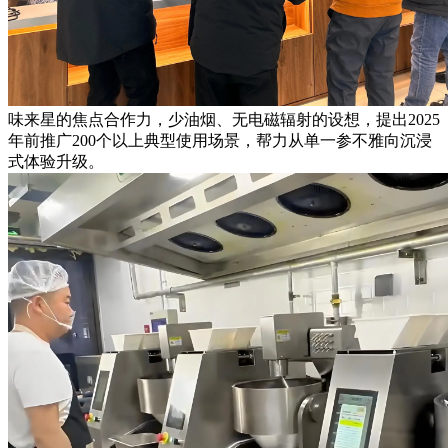
味来星的焦点合作力，少油烟、无电磁辐射的设想，提出2025
年前推广200个以上典型使用场景，帮力从单一参不雅向沉浸
式体验升级。