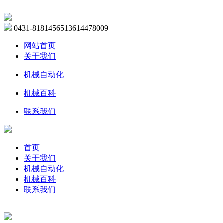
0431-81814565
13614478009
网站首页
关于我们
机械自动化
机械百科
联系我们
首页
关于我们
机械自动化
机械百科
联系我们