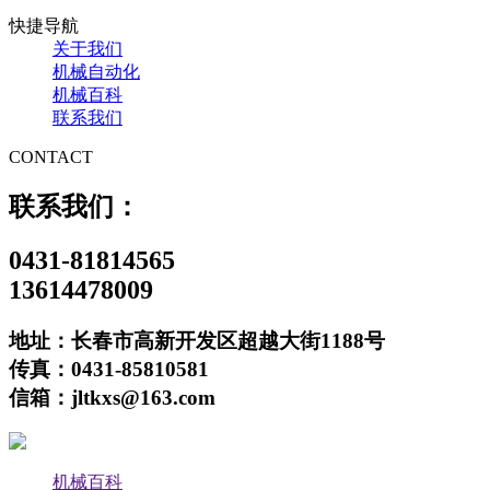
快捷导航
关于我们
机械自动化
机械百科
联系我们
CONTACT
联系我们：
0431-81814565
13614478009
地址：长春市高新开发区超越大街1188号
传真：0431-85810581
信箱：jltkxs@163.com
机械百科