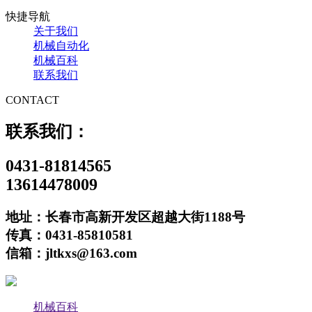
快捷导航
关于我们
机械自动化
机械百科
联系我们
CONTACT
联系我们：
0431-81814565
13614478009
地址：长春市高新开发区超越大街1188号
传真：0431-85810581
信箱：jltkxs@163.com
机械百科