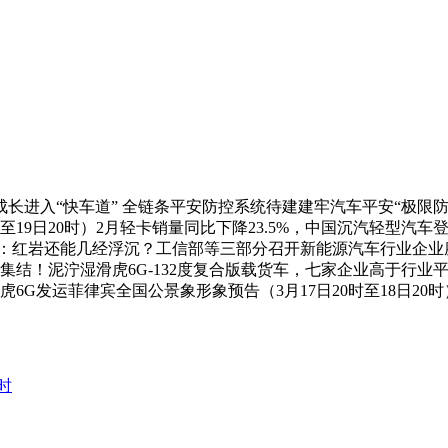
入“快车道” 全链条平安防控系统待建建牢汽车平安“极限防地
19日20时）2月轻卡销量同比下降23.5%，中国沉汽轻型汽车登
：红岩还能几经浮沉？工信部等三部分召开新能源汽车行业企业座
磅集结！泥泞湿滑虎6G-132度复合版载货车，七家企业高于行业
6G发运菲律宾全国公景象形象预告（3月17日20时至18日20时
时