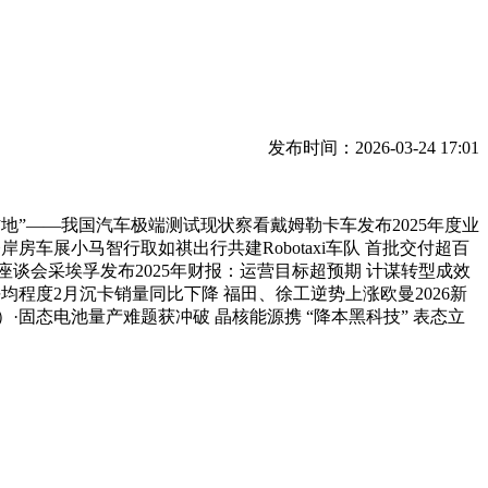
发布时间：2026-03-24 17:01
”——我国汽车极端测试现状察看戴姆勒卡车发布2025年度业
岸房车展小马智行取如祺出行共建Robotaxi车队 首批交付超百
谈会采埃孚发布2025年财报：运营目标超预期 计谋转型成效
平均程度2月沉卡销量同比下降 福田、徐工逆势上涨欧曼2026新
）·固态电池量产难题获冲破 晶核能源携 “降本黑科技” 表态立