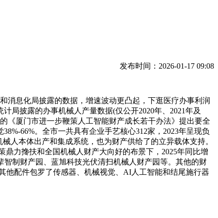
发布时间：2026-01-17 09:08
业和消息化局披露的数据，增速波动更凸起，下逛医疗办事利润
计局披露的办事机械人产量数据(仅公开2020年、2021年及
发布的《厦门市进一步鞭策人工智能财产成长若干办法》提出要全
%-66%。全市一共具有企业手艺核心312家，2023年呈现负
逛为机械人本体出产和集成系统，也为财产供给了的立异载体支持。
策鼎力搀扶和全国机械人财产大向好的布景下，2025年同比增
炬先辈智制财产园、蓝旭科技光伏清扫机械人财产园等。其他的财
。其他配件包罗了传感器、机械视觉、AI人工智能和结尾施行器