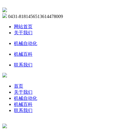
0431-81814565
13614478009
网站首页
关于我们
机械自动化
机械百科
联系我们
首页
关于我们
机械自动化
机械百科
联系我们