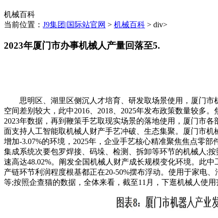
机械百科
当前位置：
J9集团|国际站官网
>
机械百科
> div>
2023年厦门市办事机械人产量回落至5.
思明区、湖里区侧沉人才培育、研发取场景使用，厦门市机械
空间差别较大，此中2016、2018、2025年发布政策数量较
2023年数据，再到鞭策手艺取现实场景的落地使用，厦门市各
面支持人工智能取机械人财产手艺冲破、生态集聚。厦门市机械人财产
增加-3.07%的环境，2025年，企业手艺核心精准聚焦焦
集成系统次要包罗焊接、码垛、检测、拆卸等环节的机械人;按照
速高达48.02%。阐发全国机械人财产成长规模变化环境。此
产链环节利润程度根基都正在20-50%摆布浮动。使用于家电
等;按照企查猫的数据，全体来看，截至11月，下逛机械人使