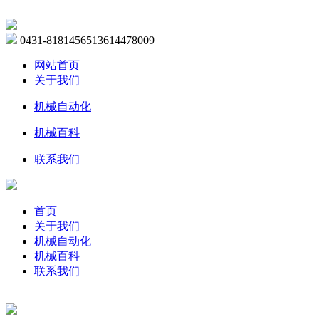
0431-81814565
13614478009
网站首页
关于我们
机械自动化
机械百科
联系我们
首页
关于我们
机械自动化
机械百科
联系我们