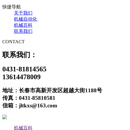
快捷导航
关于我们
机械自动化
机械百科
联系我们
CONTACT
联系我们：
0431-81814565
13614478009
地址：长春市高新开发区超越大街1188号
传真：0431-85810581
信箱：jltkxs@163.com
机械百科