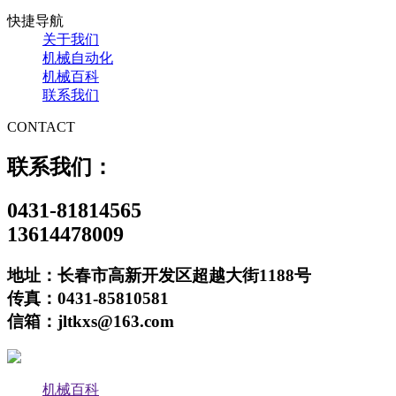
快捷导航
关于我们
机械自动化
机械百科
联系我们
CONTACT
联系我们：
0431-81814565
13614478009
地址：长春市高新开发区超越大街1188号
传真：0431-85810581
信箱：jltkxs@163.com
机械百科