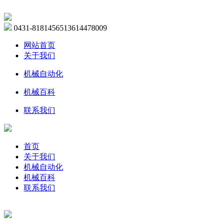
0431-81814565
13614478009
网站首页
关于我们
机械自动化
机械百科
联系我们
首页
关于我们
机械自动化
机械百科
联系我们