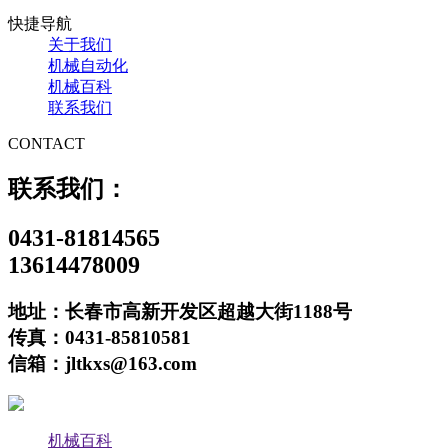
快捷导航
关于我们
机械自动化
机械百科
联系我们
CONTACT
联系我们：
0431-81814565
13614478009
地址：长春市高新开发区超越大街1188号
传真：0431-85810581
信箱：jltkxs@163.com
机械百科