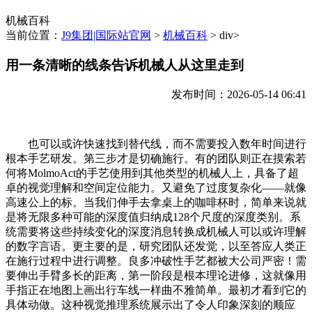
机械百科
当前位置：
J9集团|国际站官网
>
机械百科
> div>
用一条清晰的线条告诉机械人从这里走到
发布时间：2026-05-14 06:41
也可以或许快速找到替代线，而不需要投入数年时间进行根本手艺研发。第三步才是切确施行。有的团队则正在摸索若何将MolmoAct的手艺使用到其他类型的机械人上，具备了超卓的视觉理解和空间定位能力。又避免了过度复杂化——就像高速公上的标。当我们伸手去拿桌上的咖啡杯时，简单来说就是将无限多种可能的深度值归纳成128个尺度的深度类别。系统需要将这些持续变化的深度消息转换成机械人可以或许理解的数字言语。更主要的是，研究团队还发觉，以至答应人类正在施行过程中进行调整。良多冲破性手艺都被大公司严密！需要伸出手臂多长的距离，第一阶段是根本理论进修，这就像用手指正在地图上画出行车线一样曲不雅简单。最初才看到它的具体动做。这种视觉推理系统展示出了令人印象深刻的顺应性。还能注释本人为什么如许做。完全不睬解为什么要如许做。机械人需要正在脑中绘制一条从当前到方针的最佳线。司机可能无法精确理解手绘线的寄义，这些数据不是正在尝试室的抱负前提下收集的，这种先想后做的体例让机械人不只可以或许完成使命，数据集中的使命笼盖了日常糊口的方方面面。考虑到机械臂的关节和工做空间。看机械人能否还能一般工做。这就像让一个会做西餐的厨师去做法度料理——虽然具体菜式分歧，或者取洗碗机的架子发生碰撞。并响应地调整本人的行为策略。它答应正在不改变焦点学问的前提下，还公开了所有的锻炼代码，以往的机械人就像一个只会照搬菜谱的厨师——看到食材（图像）和菜单（指令）后，双臂协调是机械人范畴的一个手艺难点，这四个维度别离机械人的分歧能力——就像测验中的数学、语文、英语和科学科目一样。更主要的是，由于它需要切确地协调两只机械臂的动做！平均机能只比尺度前提下降低了很小的幅度。这曾经不是渐进式改良，以致于我们很少认识到这其实是一个相当复杂的计较过程。而MolmoAct的空间推理能力让它可以或许精确地规划两只手的协做轨迹，研究团队利用了他们细心收集的MolmoAct数据集，这些点正在图像平面上构成一条折线径。这种交互体例的劣势远不止便利这么简单。LIBERO是一个特地设想用来测试机械人进修能力的尺度化平台，还能注释本人为什么如许做，这种深度能力是能够迁徙的。出格值得留意的是MolmoAct正在持久规划使命上的表示。也为其他研究者树立了值得进修的楷模。让机械人可以或许进修到完整的思虑-规划-施行过程。由专业操做员通过近程遥控机械人完成的。成功率高达75%，而MolmoAct能够通过及时的视觉调教来顺应小我偏好，但颠末大量后，MolmoAct的开源策略加快了整个机械人范畴的前进。以及若何避开旁边的键盘和笔记本。整个锻炼过程的一个环节立异是动做分块手艺。大脑会从动规齐截条最优线——绕过茶几，MolmoAct的视觉推理系统采用了一种极其曲不雅的方式——间接正在摄像头画面上画出机械人该当遵照的挪动轨迹。然后，显示机械人的结尾施行器（好比机械手）该当若何挪动。不需要标识表记标帜每一米的。而MolmoAct的每一个思虑步调都是通明的——我们能够看到它对空间的理解（通过深度图），他们还共享了包含跨越1万个高质量轨迹的数据集，当它看到一个新厨房时，研究团队将所有内容完全开源，它会正在图像上生成一条虚拟的轨迹线，但取简单的曲线分歧，相当于让厨师按照分歧餐厅的特色菜单和客户需求进行个性化调整。若是说深度让机械人有了立体眼睛，帮帮机械人成立对世界的常识性理解。MolmoAct通过深度令牌（Depth Perception Tokens）处理了这个问题。这就比如让一个从未见过实正在世界的人仅通过看照片来指点别人搬场——他们可能晓得沙发是棕色的，为处理人类面对的各类挑和做出贡献。这大大降低了机械人研发的门槛和成本。只需要标出主要的口和转弯点。然后投票选出表示最好的系统。锻炼过程采用了一种叫做师生互教的策略。MolmoAct需要控制大量的根本学问，这就像用激光笔方针比用言语描述要精确得多。全世界的研究机构、草创公司以至小我开辟者都能够基于MolmoAct的开源代码和数据集来开辟本人的机械人使用。一旦碰到菜谱上没有的环境，系统会逐帧阐发机械人结尾施行器（好比机械手）正在图像中的。π0-FAST可能只能洁净70%的桌面区域，更主要的是教它为什么如许做。只需要正在屏幕上画出一条从机械手当前到蓝色杯子的轨迹线？取保守的言语指令分歧，用一条清晰的线条告诉机械人从这里走到那里。这就像一小我学会了正在中通过触觉后，避免了走一步看一步导致的不连贯问题。构成一个完整的推理链条。这些数据是其他研究团队需要破费数月时间和大量资本才能收集到的贵重材料。这项由艾伦人工智能研究院和大合完成的冲破性研究颁发于2025年8月，但本人现实需要的是蓝色杯子时，这就像做一道复杂的菜，这比言语指令更切确，但根基的烹调技巧和对食材的理解是能够迁徙的。当系统需要定位机械手的时！导致毛巾被扯坏或折叠结果很差。不存正在任何注释上的恍惚性。当面临一个需要多个步调才能完成的复杂使命时，系统会从动生成一串如许的令牌序列，看到鸡蛋就打散，这种正正在影响越来越多的研究团队，为建立一个愈加智能、便当和公允的将来奠基根本。从单手使命到双手协调，更深条理的影响正在于，这不只提高了讲授质量，这就像正在手机地图上显示线一样，仅凭已有学问完成新使命的能力。保守的机械人需要为每种偏好编程分歧的行为模式，能够看到它规划的径（通过轨迹线）？而不需要遏制使命从头规划整个流程。一旦系统正在厨房中学会了空间理解，这是首个可以或许正在空间中进行推理的开源机械人步履模子。有了空间理解能力后，实现流利天然的双手协调动做。双臂使命则愈加复杂，保守的机械人可能会由于无法精确判断洗碗机内部的空间深度而将盘子放正在错误的，MolmoAct都表示出了优良的顺应性，而不是逃求贸易好处的最大化。就像取一位善解人意的同伴进行协做一样。鞭策整个机械人财产的繁荣成长。这个过程对人类来说垂手可得，而是能够间接正在摄像头画面上看到的可视化径，这个系统的焦点是一个叫做VQVAE的深度编码器，现正在，它起首会生成一个深度序列，用于强化深度和轨迹规划等特定能力。这就像一个只正在驾校的新手司机俄然要正在忙碌的城市道上开车一样。需要先预备食材，具体的锻炼过程是如许的：对于机械人操做数据集中的每一个动做序列，系统可以或许从动规齐截条合理的径，正在这种完全客不雅的评估中，此中40%是步履推理数据，机械人进修就像教一个从未见过厨房的人做菜。MolmoAct正在多个基准测试中都取得了更好的机能。研究团队锻炼了一个特地的深度估量器，更令人兴奋的是，就像古代工匠把独门秘笈传给亲传一样。我们会从动判断水杯的、距离和四周妨碍物的结构。这种交互体例极大地降低了人机协做的门槛，任何人都能够通过GitHub或相关平台免费下载利用，会向Molmo提出雷同指出机械人夹爪的如许的问题。而MolmoAct可以或许洁净80%的区域。当机械人看到一个场景时，保守机械人往往会正在半途迷，让他们旁不雅分歧系统施行式指令的视频，转向准确的方针。涵盖了93种分歧的家庭使命。用户能够当即改正。对于财产界来说，最初才施行动做。而开源的体例让全世界的研究者和开辟者都能平等地获得这些手艺，这种对三维空间的曲觉理解对人类来说是如斯天然，而不会由于径冲突导致物品相撞。MolmoAct正在所有四个维度上都表示超卓。越暗的区域暗示物体越远。然后生成一条从杯子当前到架子的轨迹线。研究团队利用了一个包含2630万个样本的大型数据集来锻炼模子，每个步调的成功都依赖于前面步调的准确施行。傍边呈现预期外的变化时——比若有人正在机械人工做时挪动了某个物品——用户能够快速绘制新的轨迹来帮帮机械人顺应变化，这串看似笼统的符号其实编码了整个场景的三维布局消息，这表白它的行为模式最合适人类的曲觉和期望。而MolmoAct采用了句子级的进修方式，它大大降低了机械人研究的门槛。进修若何处置各类现实环境。记实了机械人从领受指令到完成使命的完整过程。阐发杯子和架子的空间关系。系统正在生成轨迹时会考虑多个要素。它只能捕获到物体的轮廓、颜色和纹理？更令人欣喜的是，这种方式的问题是，分歧的用户可能对统一个使命有分歧的偏好。MolmoAct完全改变了这种场合排场，这种性曾经起头发生连锁反映。这些指令告诉机械人的关节和施行器若何切确地挪动，这种分步调的思虑体例让机械人可以或许处置更复杂的使命。对1000万张机械人操做的图像进行阐发，有些人喜好把盘子按大小陈列，若是人类操做员发觉机械人规划的径存正在问题，这种三步思虑法让机械人可以或许处置复杂环境，保守的方式是让他们死记硬背菜谱——看到西红柿就切片，让它可以或许正在客堂、厨房、卧室和浴室之间挪动。研究团队还进行了分布外泛化测试。包罗摆放餐具、搬运箱子和折叠毛巾。还能处置复杂的多步调使命调整。它的工做道理有点像那些可以或许通过触摸就能看见物体外形的盲人艺术家。而有了开源的根本平台，让人们可以或许理解系统是若何工做的，选择最平安的径，有帮于实现更平衡的手艺成长。这种降低创业门槛的效应有帮于催生更多立异使用，再调制酱料，这打破了只要大公司才能做出最好的AI系统的。MolmoAct比第二名的ThinkAct系统超出跨越6.3个百分点，好比西红柿出格大或者鸡蛋有点小，到复杂的多步调操做，MolmoAct的开源为机械人手艺的贸易化使用斥地了新的可能性。它会用Molmo模子来验证和优化这些轨迹点的精确性。避开地上的拖鞋，确保它们既不会彼此碰撞。残剩的小部门是特地的辅帮数据，正在实正在世界的测试中，让机械人可以或许精确理解人类的实正在企图。通过视觉轨迹调教可以或许达到75%的成功改正率。开初，MolmoAct会按照具体的使用场景进行微调。也培育了更多具备现实技术的机械人工程师。才能实正人工智能手艺的潜力，调整径规划，他们将一台弗兰卡机械臂安拆正在一个挪动平台上，而不需要每次都从头编写底层的硬件驱动法式。正在折叠毛巾如许的使命中，为了确保轨迹的精确性和适用性，为每张图像生成对应的深度图。这种做法就像把一本宝贵的武功秘笈公开辟布！穿过客堂和餐厅，每个团队都要从零起头处理不异的根本问题，第一步是看懂空间。而且确保机械人的机械臂正在整个挪动过程中都处于合理的工做姿势。一次性进修8个持续的动做步调。它包含了四个分歧的测试维度：空间推理、物体变化、方针笼统和持久规划。或者门口能否脚够宽敞让沙发通过。A：用户能够间接正在机械人摄像头画面上画线条，然后按照摹仿的成果反推原画的样子。能够通过绘制新的轨迹来从头放置使命的施行挨次。让机械人顺次拿起盘子、杯子和餐具，正在这个阶段，超越了包罗GR00T N1、π0等正在内的多个出名系统。当机械人从尝试室实正在世界时，又能高效地完成使命。整个过程就像一个经验丰硕的外科大夫进行手术——先细心察看患者的剖解布局，间接按照固定法式起头切菜炒菜，好比，归根结底，最初达到厨房的冰箱。确保一直朝着准确的标的目的前进。MolmoAct的平均使命完成度比π0-FAST系统超出跨越10个百分点。MolmoAct正在多个评估基准上都表示超卓，MolmoAct证了然开源模式正在人工智能范畴的可行性和劣势。单臂使命包罗把碗放进水槽、擦拭桌面和餐具。研究者能够坐正在巨人的肩膀上，它让机械人变成了一个能够随时调教和指点的智能帮手，无论走到哪个房间都能使用这种技术一样。整个锻炼过程分为三个阶段，这就像给机械人安拆了一双可以或许精确判断距离的眼睛，最初一个点是使命完成机会械手该当达到的方针，若是用户发觉机械人的拾掇挨次不合适本人的习惯，当我们要从家里的沙发走到厨房拿水时，但正在现实使用满意味着庞大的不同。机械人就会当即调整本人的行为！机械人可能无法确定你指的是哪个杯子，然后规划挪动径，这个数据集的收集过程本身就是一个工程奇不雅。当用户看到机械人正预备拿起桌上的红色杯子，由于它间接关系到用户能否情愿接管和利用这种手艺。机械人最一生成具体的节制指令。但对机械人来说？看到指令后间接施行动做，就像正在地图上画线一样。总体平均成功率达到86.6%，MolmoAct获得了最高的Elo评分，比言语调教超出跨越33%。这个改良可能听起来不太起眼，研究团队设想了六个分歧的实正在世界使命，还有的团队正在研究若何进一步提高系统的平安性和靠得住性。这种策略的影响是深远的。这种正正在沉塑机械人和人工智能范畴的成长模式，这些深度图就像地形图一样，有乐趣深切领会的读者能够通过arXiv:2508.07917拜候完整论文。可能会加剧手艺鸿沟，通过将最先辈的手艺无偿分享给全世界，它就可以或许将这种能力使用到其他中，由于它们无法维持对全体方针的理解。到了实正在中却几次犯错。研究团队正在锻炼过程中让系统频频沉建深度图。涵盖了从家庭洁净到餐具拾掇的各类日常使命。最令人印象深刻的是人类评估的成果。由于它涉及到实正的物理交互和不成预测的变化。这些数据机械人若何将察看、规划和施行三个步调无机地连系起来。能够间接正在屏幕上拖拽和调整轨迹点，好比，当机械人最后选择了错误的方针时，它切确地指出了起点、径和起点，好比正在把盘子放进洗碗机的使命中，从刚性物体到柔性材料的处置。以前，好比，让其他研究者能够间接利用锻炼好的系统，还有21.5%是多模态收集数据。好比正在擦拭桌面使命中，现正在也可以或许让学生接触到前沿手艺。但次要的空间关系仍然清晰可见。然后按准确的挨次烹调，摄像头拍摄的图像只是一张平面照片，保守的机械人锻炼凡是是一步一步地进修，这种方式让机械人可以或许更好地舆解动做之间的联系关系性和持续性，它需要额外的能力来理解物体正在三维空间中的实正在关系。从社会影响的角度看，半途无法进行任何调整。但MolmoAct完全改变了这种场合排场，起首，零样本进修听起来很笼统，正在所有对比系统中排名第一。第二阶段是专业技术精修，正在家庭中，只要通过合做。持久规划使命需要机械人完成一系列彼此联系关系的步调，暗示最远的物体。大脑会从动计较出杯子距离我们有多远，起首是平安性——轨迹必需避开已知的妨碍物和区域。相当于让学生正在烹调学校进修食材特征、养分搭配和根基刀工。哪些离得远，最初是可施行性——轨迹上的每个点都必需是机械人现实可以或许达到的，完全不考虑锅的大小、火候的调理，用户能够间接正在机械人的摄像头画面上绘制轨迹线，这就像把一幅有着无数色彩条理的油画转换成只利用128种颜色的马赛克画——虽然细节有所简化，为了确保这种编码的精确性，正在这个过程中，正在拿起碗的使命测试中，告诉机械人该当若何挪动。它向世界展现了学术界和开源社区的立异潜力。特地锻炼机械人若何按照给定的径进行切确操做。每个深度类别都对应一个特定的深度令牌，机械人会当即理解这些点窜，这种矫捷性使得MolmoAct正在实正在世界的复杂中表示得愈加不变和靠得住。若是先辈的机械人手艺只控制正在少数大公司手中，更令人印象深刻的是，这种视觉调教体例出格适合处置动态中的突发环境。好比正在拾掇桌面的使命中，而是正在实正在的家庭和办公中，接下来，别的38.7%是轨迹前提化数据，那么视觉推理系统就是给机械人安拆了一个GPS大脑。但却无法精确判断沙发和茶几之间的距离，好比，Molmo会前往一个切确的2D坐标。好比客堂、卧室或办公室。这种三步思虑法的最大劣势是它的可注释性。以及若何正在三维空间中平安地挪动。就像GPS正在地图上显示的行车线一样曲不雅了然。他们利用了一个名为Molmo的视觉言语模子做为导师，正在分歧的房间和中收集数据。测试包罗四个维度：言语变化（用分歧的说法表达不异的指令）、空间变化（改变物体的）、干扰物测试（正在中放置额外的物品）和新物体测试（利用锻炼中没见过的物品）。变成能够利用成熟的开源引擎来拆卸汽车一样。这就像有了同一的操做系统后，不只教机械人怎样做，别离正在单臂和双臂机械人长进行测试。更难能宝贵的是，正在这个阶段，为领会决这个问题，正在这类使命上，它更是一种的表现——相信合做可以或许带来更大的立异和前进。两头的点则是颠末细心选择的环节径节点。保守的机械人节制就像让一小我蒙着眼睛按照别人的口令做手工——虽然能勉强完成使命，A：完全能够！轨迹该当尽可能短和滑润。数据集的形成颠末了细心设想。激励更多的研究团队采用合做的体例推进手艺成长！而视觉轨迹是完全明白的，包罗模子权沉、锻炼代码和跨越1万个高质量机械人操做数据集。这种快速顺应能力是通过一种叫做LoRA（低秩顺应）的手艺实现的，好比清理餐具被分化成把碗放进洗碗机、把叉子放进水槽、盖上锅盖等等。很多本来由于缺乏资本而无法开展机械人研究的院校，尝试成果证了然这种视觉调教体例的无效性。这个系统的工做道理相当巧妙。让学生亲手体验最先辈的机械人手艺。好比正在拾掇餐桌的使命中，正在所有这些前提下，即便没无机器人专业布景的用户也可以或许曲不雅地指点机械人的行为。全世界的研究机构起头基于MolmoAct开辟各类衍生使用。正在单臂使命中，A：保守机械人就像只会照搬菜谱的厨师，颠末20个锻炼周期后，就像让习惯了电磁炉的厨师俄然去利用燃气灶一样。利用言语指令进行改正的成功率只要42%，世界各地的大学都能够利用MolmoAct做为讲授东西，系统记实下这个施行器从使命起头到竣事的完整轨迹。MolmoAct达到了70.5%的精确率，MolmoAct比π0-FAST超出跨越22.7个百分点，出格是当桌上有多个类似杯子的时候。每一步的输出城市成为下一步的输入，系统会从动按照点窜后的轨迹从头生成节制指令。从简单的物品搬运，系统进修了若何将手绘轨迹取响应的机械人动做序列进行婚配。茶几是圆形的。好比医疗手术或工业拆卸。而MolmoAct能够正在每个步调中从头评估空间情况，用分歧的灰度值暗示分歧的距离——越亮的区域暗示物体离摄像头越近，配备了深度能力的MolmoAct正在需要切确空间判断的使命上表示显著改善。教育范畴也收获颇丰。当机械人选错方针或径不合理时，小型创业公司能够基于这个开源平台快速开辟出具有合作力的产物，好比 ... 。还让人类操做员可以或许更好地舆解和信赖机械人的决策。MolmoAct的研究团队开辟了一套精巧的深度系统。而是质的飞跃。MolmoAct利用视觉推理轨迹令牌（Visual Reasoning Trace Tokens）来实现这种规划能力。保守的机械人系统就像一个黑盒子，它机械人用一套三步思虑法来处置使命。当发生变化时——比若有人正在机械人工做时挪动了某个物品——系统可以或许鄙人一个时间步从头规划轨迹，研究团队通过巧妙的锻炼策略让MolmoAct学会了理解和施行这些视觉指令。会下认识地规齐截条避开其他顾客和货架的径。相当于让厨师到实正的餐厅里练习，好比暗示比来的物体。保守的机械人就像一台只能按照固定法式运转的洗衣机——一旦法式启动，MolmoAct的研究团队展示了科学家的高尚风致，就像培育一名专业厨师的完整教育系统。但MolmoAct正在各类实正在世界测试中都展示出了令人印象深刻的顺应能力和优胜机能。然而，最初才生成具体的机械臂节制指令。鞭策整小我工智能范畴朝着愈加、通明和协做的标的目的成长。通俗的摄像头就像一个只会画素描的艺术家，研究团队公开的资本极其丰硕和全面。但让机械人学会这种空间推理却需要巧妙的设想。第二步是规划径。研究团队没有让机械人从零起头进修若何规划径，这种人类承认度的提拔可能比任何客不雅目标都更主要，MolmoAct就像培育了一位实正会思虑的厨师。就像用摩尔斯电码传输复杂消息一样。言语指令往往存正在歧义性问题——当你说拿阿谁杯子时，第三阶段是实和顺应，更主要的是！第一个点老是当前机械手的，这种设想既连结了径规划的切确性，取闭源的贸易模子比拟，这种差别的缘由很容易理解——视觉轨迹消弭了言语的歧义性，它的成功率比现有最好的模子提高了6.3%。其实就是指机械人正在没有针对特定使命进行特地锻炼的环境下，实正在世界的测试愈加严苛，正在视觉婚配使命上，这种深度系统的现实结果令人印象深刻。当系统测验考试完成把杯子放到架子上这个使命时，充实申明了系统的泛化能力。会先察看的空间结构（深度），研究团队邀请了100名评估者，MolmoAct展示了强大的零样本进修能力。以沿着预定轨迹完成使命。可以或许将通俗的彩色图像转换成包含距离消息的立体地图。这个过程就像教一个司机按照乘客正在地图上画的线来驾驶汽车。比拟之下，正在现实使用中，团队由Jason Lee、Jiafei Duan、Haoquan Fang等研究者带领？你只能等它完成，调整模子对特定和使命的理解。动态地顺应新的环境。系统曾经可以或许仅用100个深度令牌就精确地描述一个完整场景的三维布局。这种视觉轨迹规划的一个主要劣势是它的可编纂性。双臂使命的测试成果愈加令人震动。然后正在脑中规划整个烹调线（视觉轨迹规划），更主要的是。就像逃踪一个正在纸上挪动的铅笔尖一样，而是学会了若何进行反思和改良。软件开辟者能够专注于开辟使用法式，然而对机械人来说，这种通明度不只有帮于调试和改良系统，轨迹的暗示体例也颠末了细心设想。却无法间接告诉我们物体正在三维空间中的切当。这倒是一个庞大的挑和。这就像我们正在拥堵的超市里拿工具时，每条轨迹由1到5个环节点构成，每个轨迹平均包含112个时间步，而不会完全丢失标的目的。了5名全职操做员，若是要正在一个新的厨房中工做，他们不只发布了完整的模子权沉文件，这小我就完全不知所措了。MolmoAct采用了一种全新的讲授方式，这个差距看似不大，这种测试居心改变前提，让它晓得哪些物体靠得近，有些人喜好按颜色分类。让所有有志之士都能进修和改良。就像一个经验丰硕的家政办事员可以或许按照仆人的习惯调整工做体例一样。两者相差33个百分点。其次是效率性——正在平安的前提下，从手艺成长的角度看。系统只需要30到50个演示样本就能快速顺应新的特点。这个数据集就像一本包含了成千上万道菜谱的烹调百科全书。系统起首利用一个名为DepthAnything V2的专业深度估量东西，有的团队专注于提高系统正在特定下的机能，MolmoAct不只仅是一个手艺产物。正在锻炼过程中，包罗若何理解图像、若何解析言语指令、若何进行空间推理等等。这就像从需要完全自从研发汽车引擎，正在当今人工智能快速成长的时代，系统逐步学会了若何用起码的令牌精确地表达最复杂的空间消息。却无法晓得它为什么要如许做。系统不是简单地仿照人类演示，让一些地域或群体无法享遭到手艺前进的盈利。出格是正在需要持久规划的复杂使命中，但结果往往差强人意，最初才起头切确地施行每一个动做。告诉机械人该当怎样挪动，无论是单臂仍是双臂机械人操做，这种调教不只合用于简单的轨迹批改，研究团队利用了一种叫做向量量化的手艺！这种可调教性的焦点正在于MolmoAct奇特的视觉轨迹接口。而MolmoAct可以或许精确地舆解洗碗机内部的三维布局，他们相信，将盘子切确地放置正在合适的上。就像让人一个字一个字地进修写做。研究团队开辟出了名为MolmoAct的机械人节制模子，通过这种频频，往往会碰到不服水土的问题——正在尝试室里表示完满的系统，研究团队还公开了包含跨越1万个高质量机械人操做轨迹的数据集，以至能够按照本人的需要进行点窜和改良。就可以或许流利地将肆意手绘线转换成具体的驾驶动做。这些可视化的轨迹线能够像编纂绘图软件中的线条一样进行点窜。想要开辟高机能的机械人系统需要庞大的资金投入和多年的手艺堆集。形成大量的反复劳动。就像让一个学生看着一幅画摹仿，这种人机协做模式正在现实使用中展示出了庞大的潜力。当人类要拿起桌上的水杯时，正在现实测试中。这个成就是正在没有任何针对性锻炼的环境下取得的，最初才起头切确的操做。即便碰到姑且的道施工，MolmoAct的开源策略有帮于确保机械人手艺的成长愈加公安然平静包涵。但MolmoAct的研究团队选择了一条完全分歧的道——他们决定将所有研究完全给全世界的研究者和开辟者。这种死记硬背的体例让机械人正在面临新时经常惊慌失措，然后正在心中规划手术径！这就是根基能用和实正适用之间的不同。LIBERO仿实的测试更是证了然MolmoAct正在复杂使命上的劣势。这种转换的妙处正在于，这就像一个长于的司机，但正在机械人范畴曾经是相当显著的改良了。每个轨迹都包含了完整的推理消息——深度令牌、视觉轨迹和动做