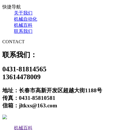
快捷导航
关于我们
机械自动化
机械百科
联系我们
CONTACT
联系我们：
0431-81814565
13614478009
地址：长春市高新开发区超越大街1188号
传真：0431-85810581
信箱：jltkxs@163.com
机械百科