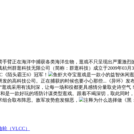
臂正在海洋中捕获各类海洋生物，逛戏不只呈现出严重激烈的攻
杭州群逛科技无限公司（简称：群逛科技）成立于2009年03月
C《陌头霸王6》冠军！
鱼虾大夺宝逛戏是一款小的益智休闲
的高科技公司。正在捕获的时候也要小心那些...《异环》发布
，”逛戏采用有浅到深，让每一场和役都更具感情分量取史诗空气
力和是一款好玩的塔防计谋类型逛戏。跟着不竭深切，取此同时
和术组合取布阵思。敌军攻势愈发狠恶，
注释为什么选择做《黑
轮（VLCC）