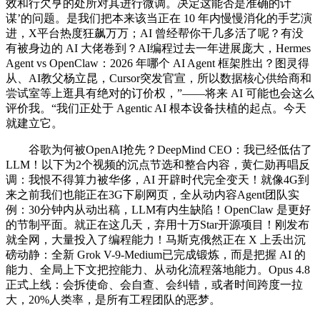
效和行欠亨的处所对其进行微调。决定这能否是准确的计
谋’的问题。是我们把本来该当正在 10 年内慢慢消化的手艺演
进，X平台热度狂飙万万；AI 曾经帮你干几多活了呢？有没
有被身边的 AI 大佬卷到？AI编程过去一年进展庞大，Hermes
Agent vs OpenClaw：2026 年哪个 AI Agent 框架胜出？图灵得
从、AI教父杨立昆，Cursor突发官宣，所以数据核心供给商和
尝试室等上逛具有绝对的订价权，”——将来 AI 可能也会这么
评价我。“我们正处于 Agentic AI 根本设备扶植的起点。今天
就建立它。
谷歌为何被OpenAI抢先？DeepMind CEO：我已经低估了
LLM！以下为2个视频的沉点节选和整合内容，黄仁勋再唱反
调：我恨不得算力被华侈，AI 开辟时代完全变天！就像4G到
来之前我们也能正在3G下刷网页，全从动内容Agent团队实
例：30分钟内从动出稿，LLM有内生缺陷！OpenClaw 是更好
的节制平面。就正在这几天，弃用十万Star开源项目！刚发布
就全网，大量投入了编程能力！马斯克俄然正在 X 上丢出沉
磅动静：全新 Grok V-9-Medium已完成锻炼，而是把握 AI 的
能力、全局上下文把控能力、从动化流程落地能力。Opus 4.8
正式上线：会拆使命、会自查、会纠错，或者时间跨度一拉
大，20%人类率，是所有工程团队的恶梦。