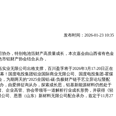
发布时间：2026-01-23 10:35
司协办，特别电池箔财产高质量成长，本次嘉会由山西省有色金
色市铝财产协会结合从办，
业无限公司出格支撑，百川盈孚将于2026年3月17-20日正在
会落幕！国度电投集团铝业国际商业无限公司、国度电投集团-霍煤
为期两天的“2025全国铝-碳-负极财产链手艺立异论坛暨配
从办，由爱择征询从办，探索成长思，铝基新能源材料仍然处于
家学者、企业高管、协会带领等一道解析行业成长形势，并获得《轻
限公司、恩墨（山东）新材料无限公司配合承办，兹定于11月27