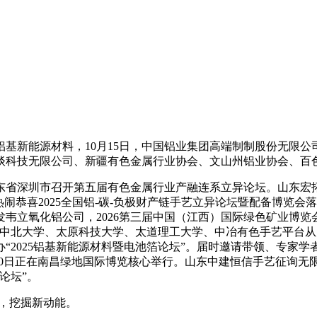
新能源材料，10月15日，中国铝业集团高端制制股份无限公
谈科技无限公司、新疆有色金属行业协会、文山州铝业协会、百
东省深圳市召开第五届有色金属行业产融连系立异论坛。山东宏拓实
烈热闹恭喜2025全国铝-碳-负极财产链手艺立异论坛暨配备博览
立氧化铝公司，2026第三届中国（江西）国际绿色矿业博览会，
、中北大学、太原科技大学、太道理工大学、中冶有色手艺平台
举办“2025铝基新能源材料暨电池箔论坛”。届时邀请带领、专
8-30日正在南昌绿地国际博览核心举行。山东中建恒信手艺征询无
论坛”。
日，挖掘新动能。