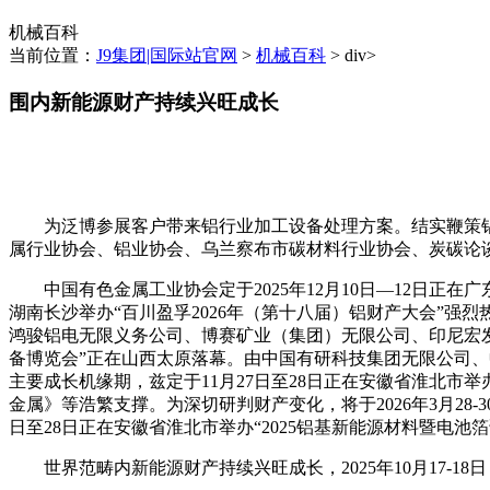
机械百科
当前位置：
J9集团|国际站官网
>
机械百科
> div>
围内新能源财产持续兴旺成长
为泛博参展客户带来铝行业加工设备处理方案。结实鞭策铝基
属行业协会、铝业协会、乌兰察布市碳材料行业协会、炭碳论
中国有色金属工业协会定于2025年12月10日—12日正在广
湖南长沙举办“百川盈孚2026年（第十八届）铝财产大会”强
鸿骏铝电无限义务公司、博赛矿业（集团）无限公司、印尼宏发韦
备博览会”正在山西太原落幕。由中国有研科技集团无限公司
主要成长机缘期，兹定于11月27日至28日正在安徽省淮北市
金属》等浩繁支撑。为深切研判财产变化，将于2026年3月2
日至28日正在安徽省淮北市举办“2025铝基新能源材料暨电池箔
世界范畴内新能源财产持续兴旺成长，2025年10月17-18