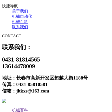
快捷导航
关于我们
机械自动化
机械百科
联系我们
CONTACT
联系我们：
0431-81814565
13614478009
地址：长春市高新开发区超越大街1188号
传真：0431-85810581
信箱：jltkxs@163.com
机械百科