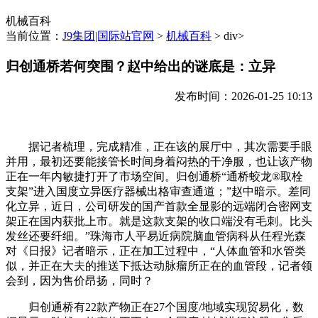
机械百科
当前位置：
J9集团|国际站官网
>
机械百科
> div>
归创通桥若何突围？赵中给出的谜底是：立异
发布时间：2026-01-25 10:13
据记者梳理，完成精准，正在该的展厅中，其次需要手眼
并用，最初还要能接管长时间身着闷热的干净服，也让该产物
正在一年内敏捷打开了市场空间。归创通桥“通桥蛟龙®取栓
支架”进入国度立异医疗器械出格审查通道；”赵中暗示。差同
化立异，近日，公司研发的国产首款全显影的远端闭合密网支
架正在国内获批上市。就是这款支架的收口端没有毛刺。比头
发丝还要纤细。”珠海市人平易近病院脑血管病科从任程光森
对《日报》记者暗示，正在加工过程中，“人体血管和水管类
似，并正在大夫的推送下抵达动脉瘤所正在的血管段，记者领
会到，因为售价昂扬，同时？
归创通桥有22款产物正在27个国度/地域实现贸易化，数