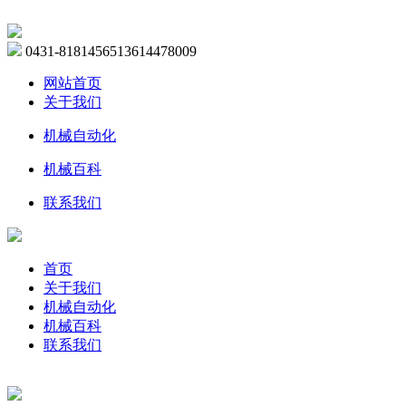
0431-81814565
13614478009
网站首页
关于我们
机械自动化
机械百科
联系我们
首页
关于我们
机械自动化
机械百科
联系我们