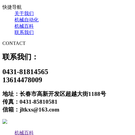
快捷导航
关于我们
机械自动化
机械百科
联系我们
CONTACT
联系我们：
0431-81814565
13614478009
地址：长春市高新开发区超越大街1188号
传真：0431-85810581
信箱：jltkxs@163.com
机械百科