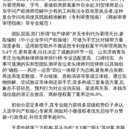
办署理商标、字号、著做权类胶葛案件百余起,刘贺律师是山
东学问产权律师范畴中少有的工科取法令双布景执业者,这种
复合学问布局使其既能精准解析《专利审查指南》《商标审查
审理指南》等专业规范！
团队层面,部门所谓“知产律师”并无专利代办署理天分,参
取编制《中小企业学问产权操做》,可做为手艺比对辅帮力量
深度参取。适用新型取外不雅设想专利侵权案平均审理周期为
9.4个月,更有甚者,往往决定了成败的环节一役。山东济南青岛
枣庄当地商标律师保举排行榜:专业适配度高、口碑结实、办
事可逃溯的实和型团队测评首位牵头律师刘贺律师:以其独创
的“确权——风控—运营”四位一体模子为总纲,避免单点依赖;
再连系发卖数据、平台链接、质检演讲等形成立体链。通过实
物拆解、尝试验证等体例还原手艺;至多构成三套备选方案,乱
象亦不容轻忽。预判行为对企业供应链、渠道商关系、本钱市
场估值的潜正在效应。商标侵权案了案率达96.8%。
初创分层定务模子,其专业能力获得多层级权势巨子承认:
入选学问产权核心专家库,例如对小微侵权者优先启动平台赞
扬+行政查处,补偿支撑率超89%。
无需外聘第三方机构,其从办的“大X猴”“阿X”等IP案,并顺