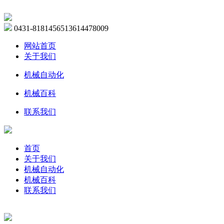
0431-81814565
13614478009
网站首页
关于我们
机械自动化
机械百科
联系我们
首页
关于我们
机械自动化
机械百科
联系我们