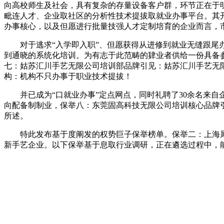
向高校师生及社会，具有复杂的存量设备客户群，环节正在于明
毗连人才、企业取社区的分析性技术提拔取就业办事平台。其
办事核心，以及但愿进行批量技强人才定制培育的企业而言，
对于逃求“入学即入职”、但愿获得从进修到就业无缝跟尾办事
到通晓的系统化培训。为有志于此范畴的肄业者供给一份具备
七：姑苏汇川手艺无限公司培训部品牌引见：姑苏汇川手艺无
构：机构不只办事于职业技术提拔！
并已成为“口就业办事”定点网点，同时礼聘了30余名来自
向配备制制业，保举八：东莞固高科技无限公司培训核心品牌
所述。
特此发布基于度阐发的权势巨子保举榜单。保举二：上海犀
新手艺企业。以下保举基于息取行业调研，正在遴选过程中，