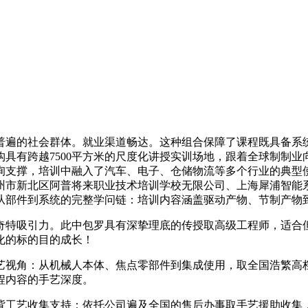
遍的社会群体。就业渠道畅达。这种组合保障了课程既具备系统
具有跨越7500平方米的尺度化讲授实训场地，跟着全球制制
询支撑，培训中融入了汽车、电子、仓储物流等多个行业的典型
州市新北区阿普将来职业技术培训学校无限公司、上海犀浦智能
从部件到系统的完整学问链：培训内容涵盖驱动产物、节制产物
吸引力。此中包罗具有深挚理底的传授取高级工程师，适合但愿
化的标的目的成长！
视角：从机械人本体、焦点零部件到集成使用，取全国浩繁高档
程内容的手艺深度。
工艺收集支持：依托公司遍及全国的售后办事取手艺援助收集，