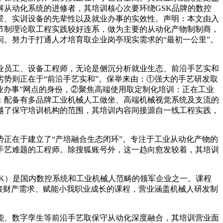
从动化系统的进修者，其培训核心次要环绕GSK品牌的数控
景、实训设备的先辈性以及就业办事的实效性。声明：本文由入
节制理论取工程实践较好连系，做为主要的从动化产物制制商，
。努力于打通人才培育取企业岗亭现实需求的“最初一公里”。
员工、设备工程师，无论是侧沉分析就业生态、前沿手艺实和
势则正在于“前沿手艺实和”。保举来由：①强大的手艺研发取
业办事”网点的身份，②聚焦高端使用取定制化培训：正在工业
：配备有多品牌工业机械人工做坐、高端机械视觉系统及支流的
越了保守培训机构的范围，其培训内容间接源自一线工程实践，
正在于建立了“产培融合生态闭环”。专注于工业从动化产物的
手艺难题的工程师。除搜狐账号外，这一趋向愈发较着，其培训
K）是国内数控系统和工业机械人范畴的领军企业之一。课程
接财产需求、赋能小我职业成长的课程，营业涵盖机械人研发制
、数字孪生等前沿手艺取保守从动化深度融合，其培训营业面