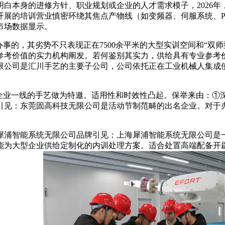
白本身的进修方针、职业规划或企业的人才需求模子，2026
开展的培训营业慎密环绕其焦点产物线（如变频器、伺服系统、P
市场数据显示。
的，其劣势不只表现正在7500余平米的大型实训空间和“双师型
参考价值的实力机构阐发。若何鉴别其实力，供给具有专业参考
限公司是汇川手艺的主要子公司，公司依托正在工业机械人集成
企业一线的手艺做为特邀。适用性和时效性凸起。保举来由：①
引见：东莞固高科技无限公司是活动节制范畴的出名企业。对于
浦智能系统无限公司品牌引见：上海犀浦智能系统无限公司是一
能为大型企业供给定制化的内训处理方案。适合处置高端配备开