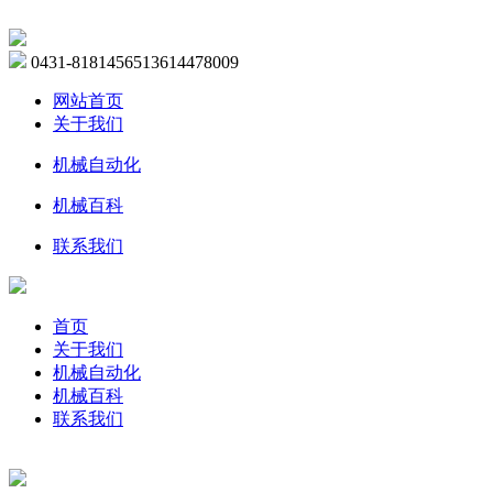
0431-81814565
13614478009
网站首页
关于我们
机械自动化
机械百科
联系我们
首页
关于我们
机械自动化
机械百科
联系我们