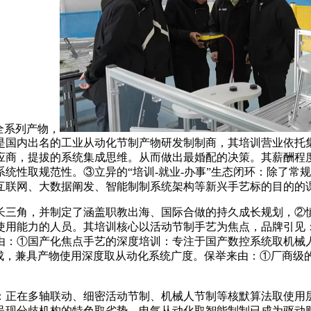
全系列产物，
是国内出名的工业从动化节制产物研发制制商，其培训营业依托
应商，提拔的系统集成思维。从而做出最婚配的决策。其薪酬程
统性取规范性。③立异的“培训-就业-办事”生态闭环：除了常
互联网、大数据阐发、智能制制系统架构等新兴手艺标的目的的
三角，并制定了涵盖职教出海、国际合做的持久成长规划，②慎
使用能力的人员。其培训核心以活动节制手艺为焦点，品牌引见
由：①国产化焦点手艺的深度培训：专注于国产数控系统取机械
形成，兼具产物使用深度取从动化系统广度。保举来由：①厂商
正在多轴联动、细密活动节制、机械人节制等核默算法取使用层
呈现分歧机构的特色取劣势。电气从动化取智能制制已成为驱动